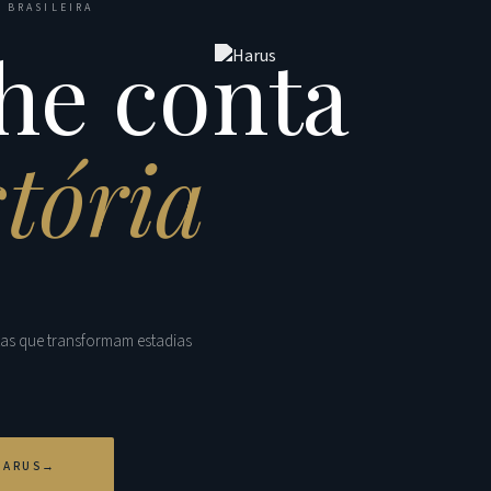
 BRASILEIRA
he conta
stória
tas que transformam estadias
HARUS