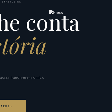
 BRASILEIRA
he conta
stória
tas que transformam estadias
HARUS