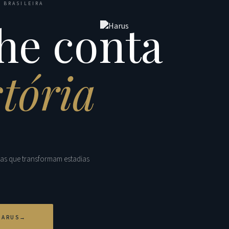
 BRASILEIRA
he conta
stória
tas que transformam estadias
HARUS