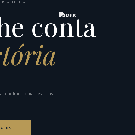
 BRASILEIRA
he conta
stória
tas que transformam estadias
HARUS