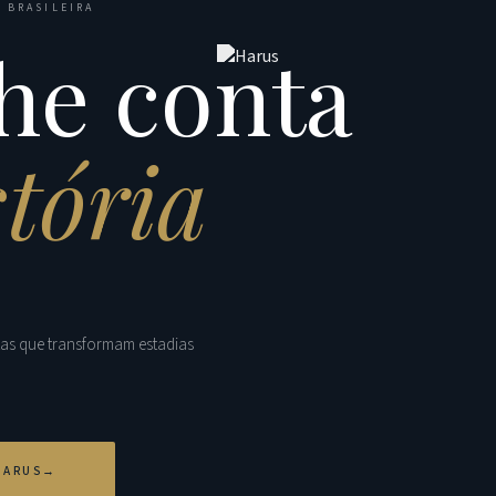
 BRASILEIRA
he conta
stória
tas que transformam estadias
HARUS