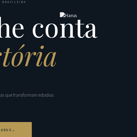
 BRASILEIRA
he conta
stória
tas que transformam estadias
HARUS