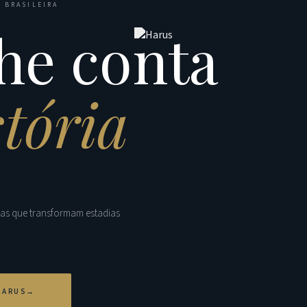
 BRASILEIRA
he conta
stória
tas que transformam estadias
HARUS