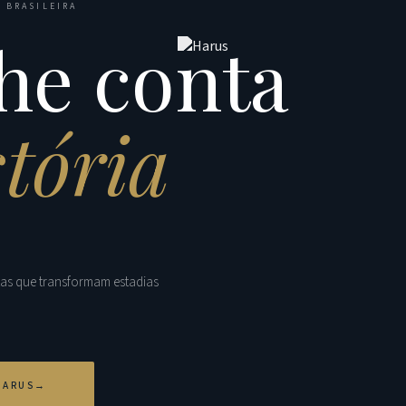
 BRASILEIRA
he conta
stória
tas que transformam estadias
HARUS