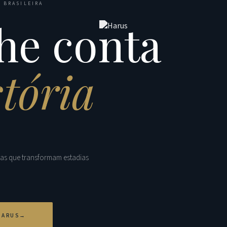
 BRASILEIRA
he conta
stória
tas que transformam estadias
HARUS